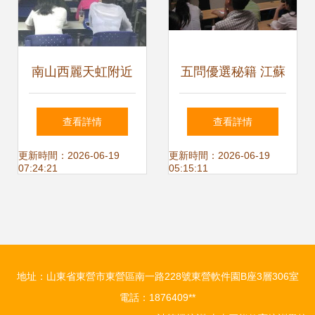
南山西麗天虹附近
五問優選秘籍 江蘇
計算機培訓 電腦辦
萬和計算機培訓中
查看詳情
查看詳情
公軟件技能提升指
心如何成就不一樣
更新時間：2026-06-19
更新時間：2026-06-19
07:24:21
05:15:11
南
的你
地址：山東省東營市東營區南一路228號東營軟件園B座3層306室
電話：1876409**