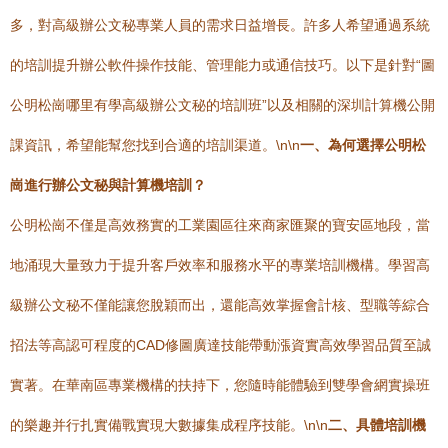
多，對高級辦公文秘專業人員的需求日益增長。許多人希望通過系統
的培訓提升辦公軟件操作技能、管理能力或通信技巧。以下是針對“圖
公明松崗哪里有學高級辦公文秘的培訓班”以及相關的深圳計算機公開
課資訊，希望能幫您找到合適的培訓渠道。\n\n
一、為何選擇公明松
崗進行辦公文秘與計算機培訓？
公明松崗不僅是高效務實的工業園區往來商家匯聚的寶安區地段，當
地涌現大量致力于提升客戶效率和服務水平的專業培訓機構。學習高
級辦公文秘不僅能讓您脫穎而出，還能高效掌握會計核、型職等綜合
招法等高認可程度的CAD修圖廣達技能帶動漲資實高效學習品質至誠
實著。在華南區專業機構的扶持下，您隨時能體驗到雙學會網實操班
的樂趣并行扎實備戰實現大數據集成程序技能。\n\n
二、具體培訓機